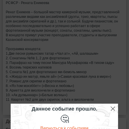
РСФСР - Рената Еникеева
Ренат Еникеев – большой мастер камерной музыки, представленной
различными видами как ансамблевой (дуэты, трио, квартеты, пьесы
для ансамбля скрипачей и др.), так и сольной. Будучи пианистом, он
особенно последовательно и успешно работает в сфере
фортепианной музыки (концерт, сонаты, сонатины, циклы пьес).
В концерте примут участие преподаватели, студенты и выпускники
Казанской консерватории
Программа концерта:
1.Две песни румынских татар «Чал ат», «Ай, шалашым»
2. Сонатины №№ 1, 2 для фортепиано
3. Парафраз на тему песни Мансура Музафарова «В тихом саду»
4. Восемь тюркских напевов
5. Соната №1 для фортепиано ми-бемоль минор
6. «Жирдэ ин матур, ямьле ай» («Самая красивая луна в мире»)
7. Романс для скрипки и фортепиано
8. «Яз hэм мэхэббет» («Весна и любовь»)
9. Ариетта для виолончели и фортепиано
10. «Ак дулкыннар» («Белые волны»)
11. Квартет №2 для двух скрипок, альта и виолончели
Данное событие прошло.
🤔
Дополнительная информация
Вернуться к событиям