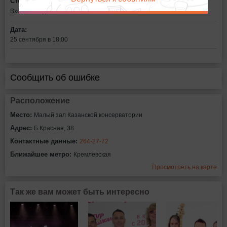
Стоимость билетов:
Вход свободный
Дата:
25 сентября в 18:00
Сообщить об ошибке
Расположение
Место:
Малый зал Казанской консерватории
Адрес:
Б.Красная, 38
Контактные данные:
264-27-72
Ближайшее метро:
Кремлёвская
Просмотреть на карте
Так же вам может быть интересно