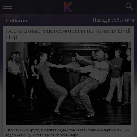
Назад к событиям
События
Бесплатные мастер-классы по танцам Lindi
Hop!
Это стильно, круто, и снова модно - танцевать танцы Америки 20-30хх
годов =) Линди хоп танцуют во всем мире!