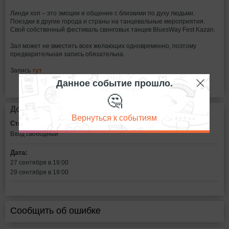
Линди хоп – это эмоции и общение с близкими по духу людьми.
Поездки в другие города и страны на танцевальные мероприятия.
Свой собственный фестиваль свинговых танцев BluesWay Fest Kazan.
Зал может не вместить всех желающих одновременно, поэтому
предварительная запись обязательна.
Запись
тут
Данное событие прошло.
🤔
Дополнительная информация
Вернуться к событиям
Стоимость билетов:
Вход свободный
Дата:
27 сентября в 19:00
29 сентября в 19:00
Сообщить об ошибке