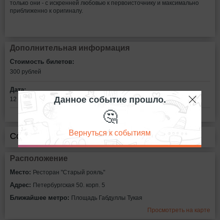
только они - с искренней любовью к первоисточнику и максимально
приближенно к оригиналу.
Дополнительная информация
Стоимость билетов:
300
рублей
Дата:
Данное событие прошло.
12 октября в 20:00
🤔
Вернуться к событиям
Сообщить об ошибке
Расположение
Место:
Ресторан "Старый рояль"
Адрес:
Петербургская 50. корп. 5
Ближайшее метро:
Площадь Габдуллы Тукая
Просмотреть на карте