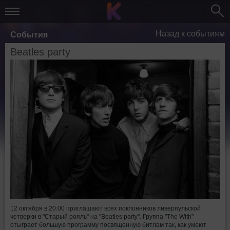
Назад к событиям
События
Beatles party
12 октября в 20:00 приглашают всех поклонников ливерпульской
четверки в "Старый рояль" на "Beatles party". Группа "The With"
отыграет большую программу посвященную битлам так, как умеют