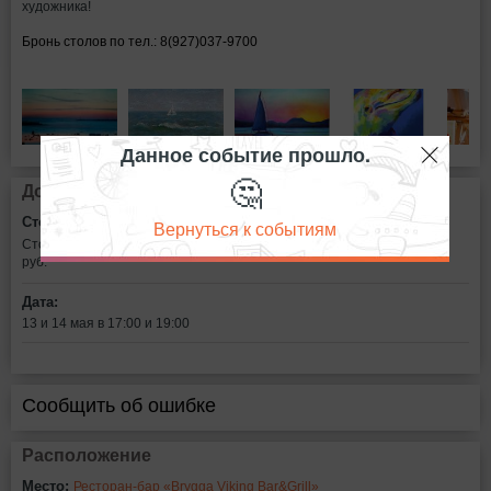
художника!
Бронь столов по тел.: 8(927)037-9700
Данное событие прошло.
🤔
Дополнительная информация
Стоимость билетов:
Вернуться к событиям
Стоимость для одного человека- 400 руб.
Стоимость для двоих- 750
руб.
Дата:
13 и 14 мая в 17:00 и 19:00
Сообщить об ошибке
Расположение
Место:
Ресторан-бар «Brygga Viking Bar&Grill»