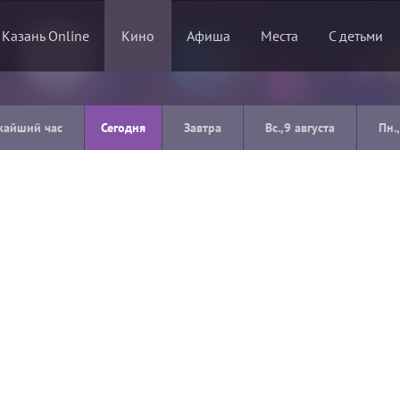
 Казань Online
Кино
Афиша
Места
С детьми
жайший час
Сегодня
Завтра
Вс.,9 августа
Пн.