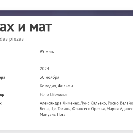
ах и мат
das piezas
99 мин.
2024
ера
30 ноября
Комедия, Фильмы
сер
Начо Г.Велилья
х
Александра Хименес, Луис Кальехо, Росио Велайо
Бена, Цю Тосинь, Франсеск Орелья, Мария Аданес,
Мануэль Пога