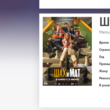
Ш
Menu
Время
Страна
Год
Премь
Жанр
Режис
В роля