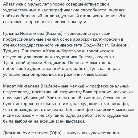
Айзат уже с малых лет упорно совершенствует свои
художественные и каллиграфические способности, пытаясь
найти собственный, индивидуальный стиль исполнения. Эта
выставка – первая в его творческом пути.
Гульназ Исмагилова (Казань) – совершенствует свои
профессиональные знания основ арабской каллиграфии в
стенах государственного университета Эрджийес (г. Кайсери,
Турция). Приезжая в Казань берет уроки графического
искусства у заслуженного художника России, лауреата
Тукаевской премии Владимира Попова. Несмотря на
небольшой художественный стаж, работы Гульназ не раз
успешно экспонировались на различных выставках.
Марат Мингалеев (Набережные Челны) – профессиональный
искусствовед, посвятивший творчеству Баки Урманче несколько
научных публикаций. Зрителям нашей выставки, безусловно,
будет интересно открыть его имя, как художника-каллиграфа,
чьи произведения отличаются большим философским смыслом
и символизмом – не случайно одна из работ этого художника
была выбрана на афише всей выставки.
Джамиль Ахметгалиев (Уфа) – выпускник художественно-