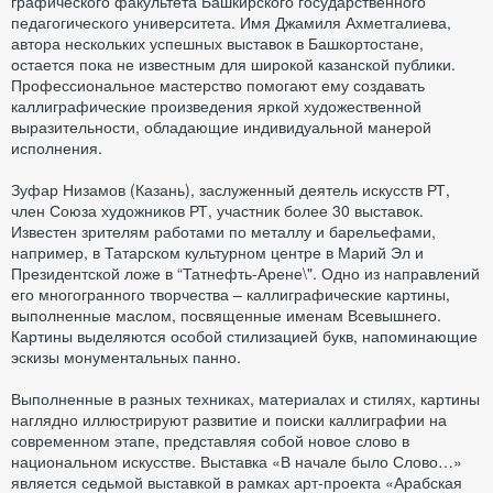
графического факультета Башкирского государственного
педагогического университета. Имя Джамиля Ахметгалиева,
автора нескольких успешных выставок в Башкортостане,
остается пока не известным для широкой казанской публики.
Профессиональное мастерство помогают ему создавать
каллиграфические произведения яркой художественной
выразительности, обладающие индивидуальной манерой
исполнения.
Зуфар Низамов (Казань), заслуженный деятель искусств РТ,
член Союза художников РТ, участник более 30 выставок.
Известен зрителям работами по металлу и барельефами,
например, в Татарском культурном центре в Марий Эл и
Президентской ложе в “Татнефть-Арене\". Одно из направлений
его многогранного творчества – каллиграфические картины,
выполненные маслом, посвященные именам Всевышнего.
Картины выделяются особой стилизацией букв, напоминающие
эскизы монументальных панно.
Выполненные в разных техниках, материалах и стилях, картины
наглядно иллюстрируют развитие и поиски каллиграфии на
современном этапе, представляя собой новое слово в
национальном искусстве. Выставка «В начале было Слово…»
является седьмой выставкой в рамках арт-проекта «Арабская