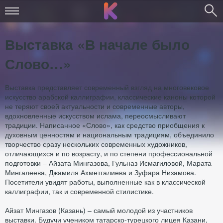
Выставка «В начале было
Слово…»
Выставка представляет современный взгляд на многовековое
искусство арабской каллиграфии, классические каноны которой
не теряют своей актуальности и современные авторы,
вдохновленные искусством ислама, переосмысливают
традиции. Написанное «Слово», как средство приобщения к
духовным ценностям и национальным традициям, объединило
творчество сразу нескольких современных художников,
отличающихся и по возрасту, и по степени профессиональной
подготовки – Айзата Мингазова, Гульназ Исмагиловой, Марата
Мингалеева, Джамиля Ахметгалиева и Зуфара Низамова.
Посетители увидят работы, выполненные как в классической
каллиграфии, так и современной стилистике.
Айзат Мингазов (Казань) – самый молодой из участников
выставки. Будучи учеником татарско-турецкого лицея Казани,